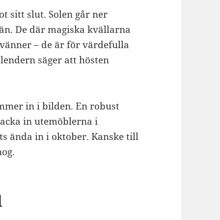
 sitt slut. Solen går ner
e än. De där magiska kvällarna
 vänner – de är för värdefulla
alendern säger att hösten
mmer in i bilden. En robust
packa in utemöblerna i
s ända in i oktober. Kanske till
nog.
d