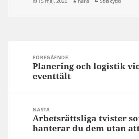
Postat
Författare
Kategorier
15 maj, 2026
hans
Solskydd
Inläggsnavigering
FÖREGÅENDE
Planering och logistik v
Föregående
eventtält
inlägg:
NÄSTA
Arbetsrättsliga tvister 
Nästa
hanterar du dem utan at
inlägg: