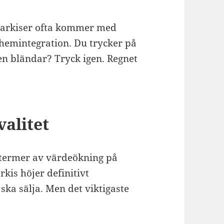
kmarkiser ofta kommer med
t hemintegration. Du trycker på
en bländar? Tryck igen. Regnet
valitet
 termer av värdeökning på
rkis höjer definitivt
ka sälja. Men det viktigaste