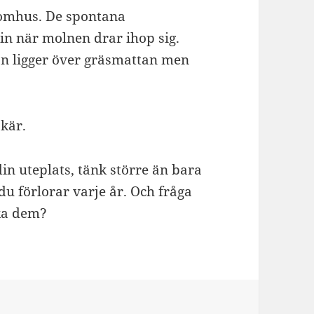
tomhus. De spontana
in när molnen drar ihop sig.
n ligger över gräsmattan men
skär.
in uteplats, tänk större än bara
 förlorar varje år. Och fråga
aka dem?